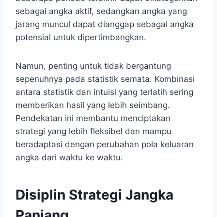
sebagai angka aktif, sedangkan angka yang
jarang muncul dapat dianggap sebagai angka
potensial untuk dipertimbangkan.
Namun, penting untuk tidak bergantung
sepenuhnya pada statistik semata. Kombinasi
antara statistik dan intuisi yang terlatih sering
memberikan hasil yang lebih seimbang.
Pendekatan ini membantu menciptakan
strategi yang lebih fleksibel dan mampu
beradaptasi dengan perubahan pola keluaran
angka dari waktu ke waktu.
Disiplin Strategi Jangka
Panjang