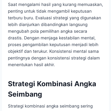
Saat mengalami hasil yang kurang memuaskan,
penting untuk tidak mengambil keputusan
terburu buru. Evaluasi strategi yang digunakan
lebih dianjurkan dibandingkan langsung
mengubah pola pemilihan angka secara
drastis. Dengan menjaga kestabilan mental,
proses pengambilan keputusan menjadi lebih
objektif dan terukur. Konsistensi mental sama
pentingnya dengan konsistensi strategi dalam
menentukan hasil akhir.
Strategi Kombinasi Angka
Seimbang
Strategi kombinasi angka seimbang sering