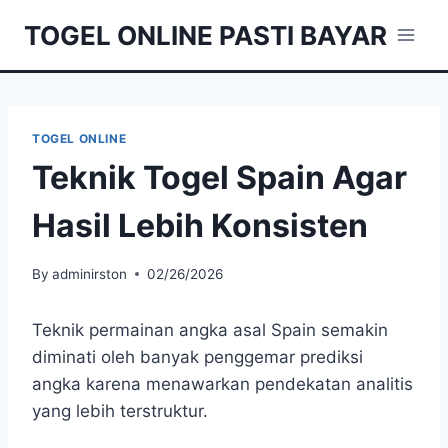
Skip
TOGEL ONLINE PASTI BAYAR
to
content
TOGEL ONLINE
Teknik Togel Spain Agar
Hasil Lebih Konsisten
By
adminirston
02/26/2026
Teknik permainan angka asal Spain semakin
diminati oleh banyak penggemar prediksi
angka karena menawarkan pendekatan analitis
yang lebih terstruktur.