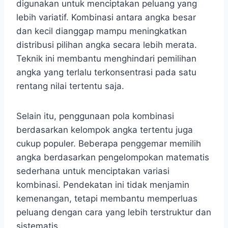
digunakan untuk menciptakan peluang yang
lebih variatif. Kombinasi antara angka besar
dan kecil dianggap mampu meningkatkan
distribusi pilihan angka secara lebih merata.
Teknik ini membantu menghindari pemilihan
angka yang terlalu terkonsentrasi pada satu
rentang nilai tertentu saja.
Selain itu, penggunaan pola kombinasi
berdasarkan kelompok angka tertentu juga
cukup populer. Beberapa penggemar memilih
angka berdasarkan pengelompokan matematis
sederhana untuk menciptakan variasi
kombinasi. Pendekatan ini tidak menjamin
kemenangan, tetapi membantu memperluas
peluang dengan cara yang lebih terstruktur dan
sistematis.