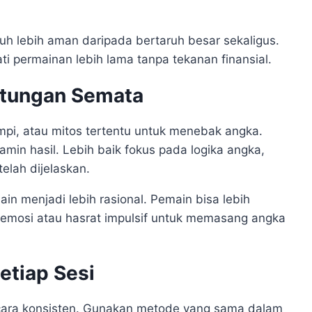
auh lebih aman daripada bertaruh besar sekaligus.
i permainan lebih lama tanpa tekanan finansial.
ntungan Semata
pi, atau mitos tertentu untuk menebak angka.
min hasil. Lebih baik fokus pada logika angka,
elah dijelaskan.
n menjadi lebih rasional. Pemain bisa lebih
 emosi atau hasrat impulsif untuk memasang angka
etiap Sesi
ecara konsisten. Gunakan metode yang sama dalam