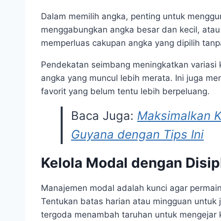
Dalam memilih angka, penting untuk menggu
menggabungkan angka besar dan kecil, atau 
memperluas cakupan angka yang dipilih tanp
Pendekatan seimbang meningkatkan variasi
angka yang muncul lebih merata. Ini juga me
favorit yang belum tentu lebih berpeluang.
Baca Juga:
Maksimalkan K
Guyana dengan Tips Ini
Kelola Modal dengan Disip
Manajemen modal adalah kunci agar permaina
Tentukan batas harian atau mingguan untuk
tergoda menambah taruhan untuk mengejar ke