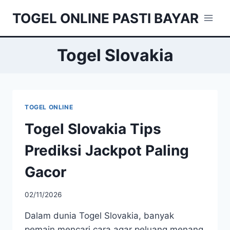
Skip
TOGEL ONLINE PASTI BAYAR
to
content
Togel Slovakia
TOGEL ONLINE
Togel Slovakia Tips
Prediksi Jackpot Paling
Gacor
02/11/2026
Dalam dunia Togel Slovakia, banyak
pemain mencari cara agar peluang menang