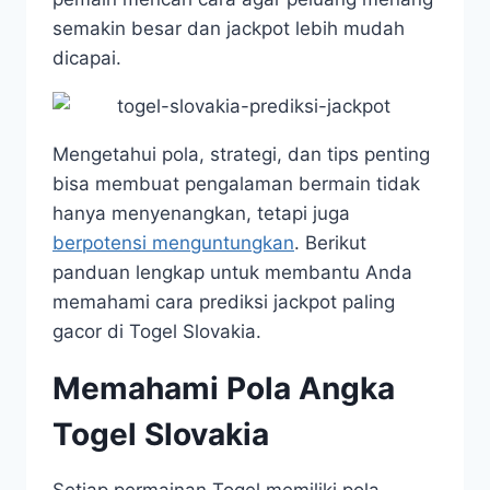
semakin besar dan jackpot lebih mudah
dicapai.
Mengetahui pola, strategi, dan tips penting
bisa membuat pengalaman bermain tidak
hanya menyenangkan, tetapi juga
berpotensi menguntungkan
. Berikut
panduan lengkap untuk membantu Anda
memahami cara prediksi jackpot paling
gacor di Togel Slovakia.
Memahami Pola Angka
Togel Slovakia