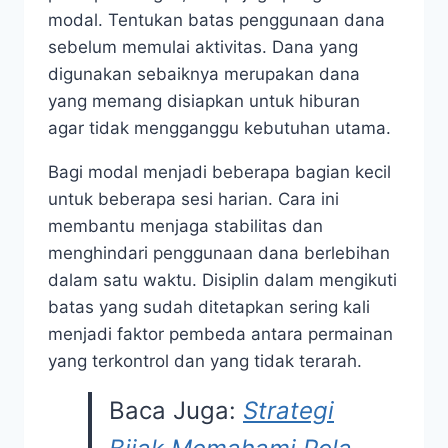
modal. Tentukan batas penggunaan dana
sebelum memulai aktivitas. Dana yang
digunakan sebaiknya merupakan dana
yang memang disiapkan untuk hiburan
agar tidak mengganggu kebutuhan utama.
Bagi modal menjadi beberapa bagian kecil
untuk beberapa sesi harian. Cara ini
membantu menjaga stabilitas dan
menghindari penggunaan dana berlebihan
dalam satu waktu. Disiplin dalam mengikuti
batas yang sudah ditetapkan sering kali
menjadi faktor pembeda antara permainan
yang terkontrol dan yang tidak terarah.
Baca Juga:
Strategi