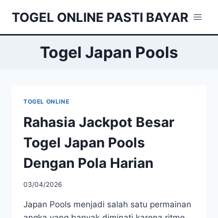
Skip
TOGEL ONLINE PASTI BAYAR
to
content
Togel Japan Pools
TOGEL ONLINE
Rahasia Jackpot Besar
Togel Japan Pools
Dengan Pola Harian
03/04/2026
Japan Pools menjadi salah satu permainan
angka yang banyak diminati karena ritme