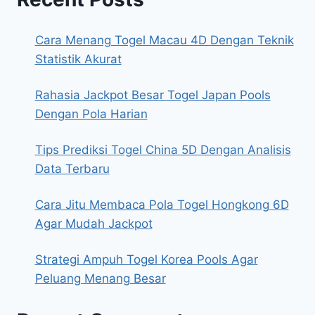
Cara Menang Togel Macau 4D Dengan Teknik
Statistik Akurat
Rahasia Jackpot Besar Togel Japan Pools
Dengan Pola Harian
Tips Prediksi Togel China 5D Dengan Analisis
Data Terbaru
Cara Jitu Membaca Pola Togel Hongkong 6D
Agar Mudah Jackpot
Strategi Ampuh Togel Korea Pools Agar
Peluang Menang Besar