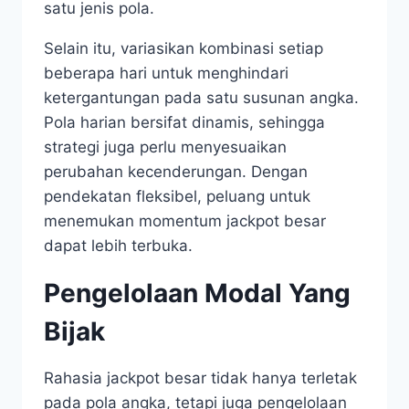
satu jenis pola.
Selain itu, variasikan kombinasi setiap
beberapa hari untuk menghindari
ketergantungan pada satu susunan angka.
Pola harian bersifat dinamis, sehingga
strategi juga perlu menyesuaikan
perubahan kecenderungan. Dengan
pendekatan fleksibel, peluang untuk
menemukan momentum jackpot besar
dapat lebih terbuka.
Pengelolaan Modal Yang
Bijak
Rahasia jackpot besar tidak hanya terletak
pada pola angka, tetapi juga pengelolaan