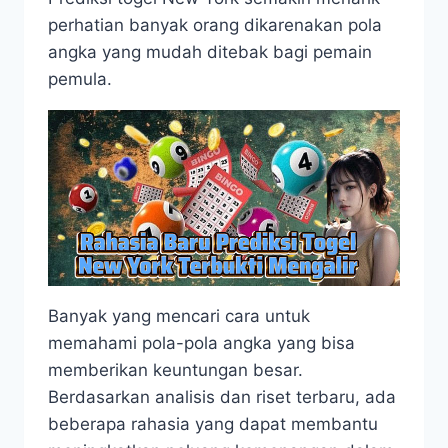
perhatian banyak orang dikarenakan pola
angka yang mudah ditebak bagi pemain
pemula.
Banyak yang mencari cara untuk
memahami pola-pola angka yang bisa
memberikan keuntungan besar.
Berdasarkan analisis dan riset terbaru, ada
beberapa rahasia yang dapat membantu