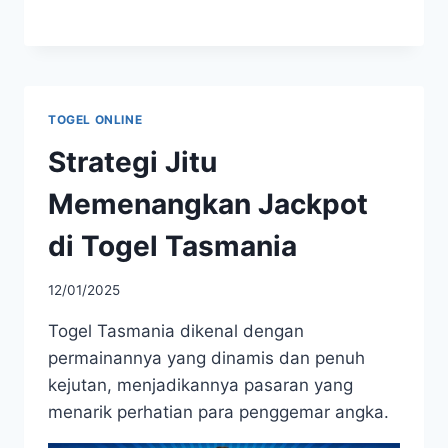
TOGEL ONLINE
Strategi Jitu
Memenangkan Jackpot
di Togel Tasmania
12/01/2025
Togel Tasmania dikenal dengan
permainannya yang dinamis dan penuh
kejutan, menjadikannya pasaran yang
menarik perhatian para penggemar angka.