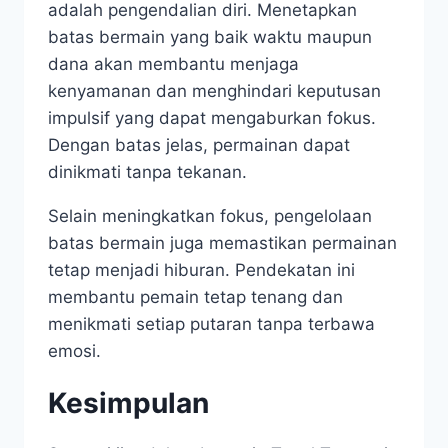
adalah pengendalian diri. Menetapkan
batas bermain yang baik waktu maupun
dana akan membantu menjaga
kenyamanan dan menghindari keputusan
impulsif yang dapat mengaburkan fokus.
Dengan batas jelas, permainan dapat
dinikmati tanpa tekanan.
Selain meningkatkan fokus, pengelolaan
batas bermain juga memastikan permainan
tetap menjadi hiburan. Pendekatan ini
membantu pemain tetap tenang dan
menikmati setiap putaran tanpa terbawa
emosi.
Kesimpulan