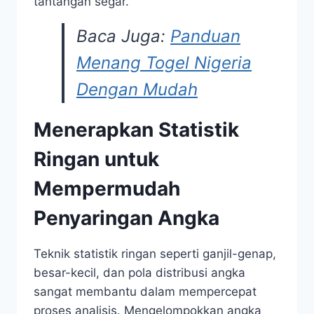
tantangan segar.
Baca Juga:
Panduan
Menang Togel Nigeria
Dengan Mudah
Menerapkan Statistik
Ringan untuk
Mempermudah
Penyaringan Angka
Teknik statistik ringan seperti ganjil-genap,
besar-kecil, dan pola distribusi angka
sangat membantu dalam mempercepat
proses analisis. Mengelompokkan angka