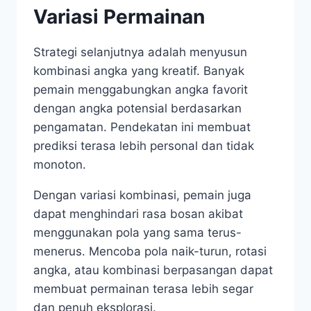
Variasi Permainan
Strategi selanjutnya adalah menyusun
kombinasi angka yang kreatif. Banyak
pemain menggabungkan angka favorit
dengan angka potensial berdasarkan
pengamatan. Pendekatan ini membuat
prediksi terasa lebih personal dan tidak
monoton.
Dengan variasi kombinasi, pemain juga
dapat menghindari rasa bosan akibat
menggunakan pola yang sama terus-
menerus. Mencoba pola naik-turun, rotasi
angka, atau kombinasi berpasangan dapat
membuat permainan terasa lebih segar
dan penuh eksplorasi.