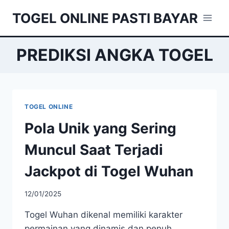
Skip
TOGEL ONLINE PASTI BAYAR
to
content
PREDIKSI ANGKA TOGEL
TOGEL ONLINE
Pola Unik yang Sering
Muncul Saat Terjadi
Jackpot di Togel Wuhan
12/01/2025
Togel Wuhan dikenal memiliki karakter
permainan yang dinamis dan penuh