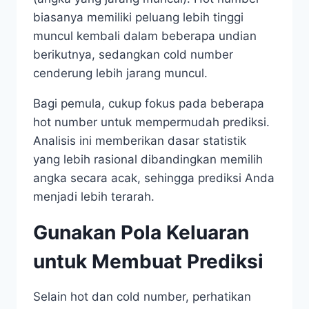
biasanya memiliki peluang lebih tinggi
muncul kembali dalam beberapa undian
berikutnya, sedangkan cold number
cenderung lebih jarang muncul.
Bagi pemula, cukup fokus pada beberapa
hot number untuk mempermudah prediksi.
Analisis ini memberikan dasar statistik
yang lebih rasional dibandingkan memilih
angka secara acak, sehingga prediksi Anda
menjadi lebih terarah.
Gunakan Pola Keluaran
untuk Membuat Prediksi
Selain hot dan cold number, perhatikan