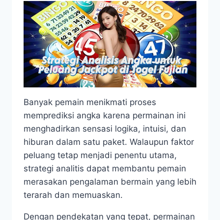
Banyak pemain menikmati proses
memprediksi angka karena permainan ini
menghadirkan sensasi logika, intuisi, dan
hiburan dalam satu paket. Walaupun faktor
peluang tetap menjadi penentu utama,
strategi analitis dapat membantu pemain
merasakan pengalaman bermain yang lebih
terarah dan memuaskan.
Dengan pendekatan yang tepat, permainan