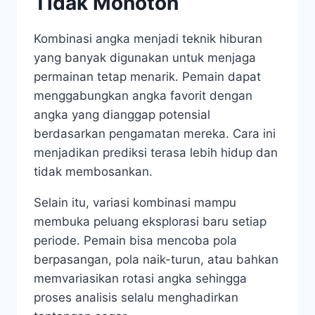
Tidak Monoton
Kombinasi angka menjadi teknik hiburan
yang banyak digunakan untuk menjaga
permainan tetap menarik. Pemain dapat
menggabungkan angka favorit dengan
angka yang dianggap potensial
berdasarkan pengamatan mereka. Cara ini
menjadikan prediksi terasa lebih hidup dan
tidak membosankan.
Selain itu, variasi kombinasi mampu
membuka peluang eksplorasi baru setiap
periode. Pemain bisa mencoba pola
berpasangan, pola naik-turun, atau bahkan
memvariasikan rotasi angka sehingga
proses analisis selalu menghadirkan