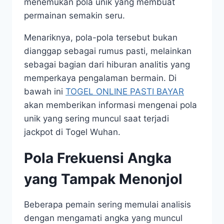
menemukan pola unik yang membuat
permainan semakin seru.
Menariknya, pola-pola tersebut bukan
dianggap sebagai rumus pasti, melainkan
sebagai bagian dari hiburan analitis yang
memperkaya pengalaman bermain. Di
bawah ini
TOGEL ONLINE PASTI BAYAR
akan memberikan informasi mengenai pola
unik yang sering muncul saat terjadi
jackpot di Togel Wuhan.
Pola Frekuensi Angka
yang Tampak Menonjol
Beberapa pemain sering memulai analisis
dengan mengamati angka yang muncul