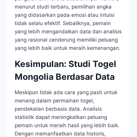
menurut studi terbaru, pemilihan angka
yang didasarkan pada emosi atau intuisi
tidak selalu efektif. Sebaliknya, pemain
yang lebih mengandalkan data dan analisis
yang rasional cenderung memiliki peluang
yang lebih baik untuk meraih kemenangan.
Kesimpulan: Studi Togel
Mongolia Berdasar Data
Meskipun tidak ada cara yang pasti untuk
menang dalam permainan togel,
pendekatan berbasis data. Analisis
statistik dapat meningkatkan peluang
pemain untuk meraih hasil yang lebih baik.
Dengan memanfaatkan data historis,