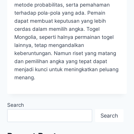
metode probabilitas, serta pemahaman
terhadap pola-pola yang ada. Pemain
dapat membuat keputusan yang lebih
cerdas dalam memilih angka. Togel
Mongolia, seperti halnya permainan togel
lainnya, tetap mengandalkan
keberuntungan. Namun riset yang matang
dan pemilihan angka yang tepat dapat
menjadi kunci untuk meningkatkan peluang
menang.
Search
Search