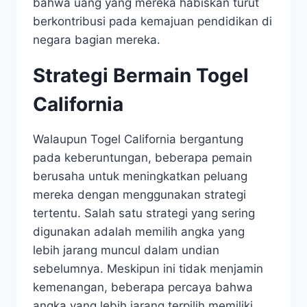
bahwa uang yang mereka habiskan turut
berkontribusi pada kemajuan pendidikan di
negara bagian mereka.
Strategi Bermain Togel
California
Walaupun Togel California bergantung
pada keberuntungan, beberapa pemain
berusaha untuk meningkatkan peluang
mereka dengan menggunakan strategi
tertentu. Salah satu strategi yang sering
digunakan adalah memilih angka yang
lebih jarang muncul dalam undian
sebelumnya. Meskipun ini tidak menjamin
kemenangan, beberapa percaya bahwa
angka yang lebih jarang terpilih memiliki