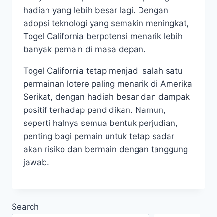
hadiah yang lebih besar lagi. Dengan
adopsi teknologi yang semakin meningkat,
Togel California berpotensi menarik lebih
banyak pemain di masa depan.
Togel California tetap menjadi salah satu
permainan lotere paling menarik di Amerika
Serikat, dengan hadiah besar dan dampak
positif terhadap pendidikan. Namun,
seperti halnya semua bentuk perjudian,
penting bagi pemain untuk tetap sadar
akan risiko dan bermain dengan tanggung
jawab.
Search