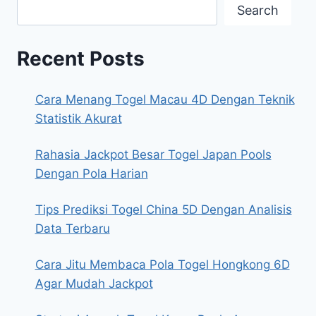
Search
Recent Posts
Cara Menang Togel Macau 4D Dengan Teknik
Statistik Akurat
Rahasia Jackpot Besar Togel Japan Pools
Dengan Pola Harian
Tips Prediksi Togel China 5D Dengan Analisis
Data Terbaru
Cara Jitu Membaca Pola Togel Hongkong 6D
Agar Mudah Jackpot