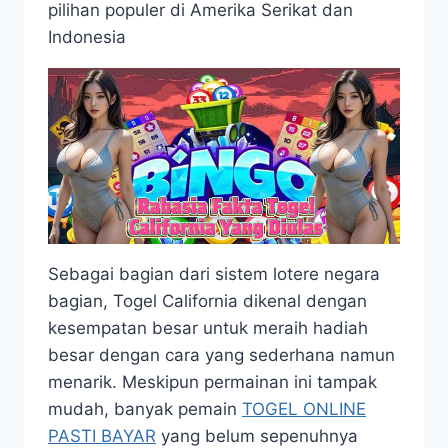
pilihan populer di Amerika Serikat dan
Indonesia
Sebagai bagian dari sistem lotere negara
bagian, Togel California dikenal dengan
kesempatan besar untuk meraih hadiah
besar dengan cara yang sederhana namun
menarik. Meskipun permainan ini tampak
mudah, banyak pemain
TOGEL ONLINE
PASTI BAYAR
yang belum sepenuhnya