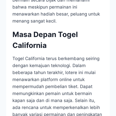
bermain secara bijak dan memahami
bahwa meskipun permainan ini
menawarkan hadiah besar, peluang untuk
menang sangat kecil.
Masa Depan Togel
California
Togel California terus berkembang seiring
dengan kemajuan teknologi. Dalam
beberapa tahun terakhir, lotere ini mulai
menawarkan platform online untuk
mempermudah pembelian tiket. Dapat
memungkinkan pemain untuk bermain
kapan saja dan di mana saja. Selain itu,
ada rencana untuk memperkenalkan lebih
banyak variasi permainan dan peningkatan