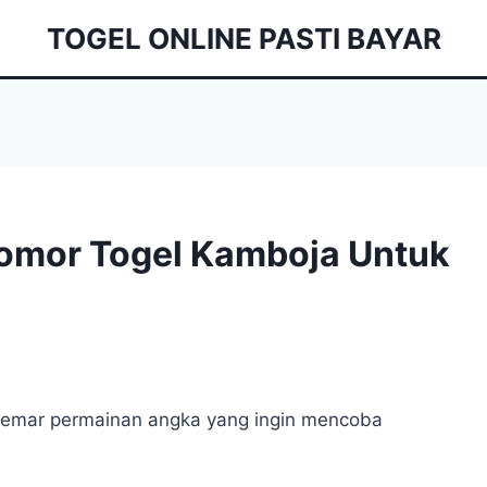
TOGEL ONLINE PASTI BAYAR
Nomor Togel Kamboja Untuk
gemar permainan angka yang ingin mencoba