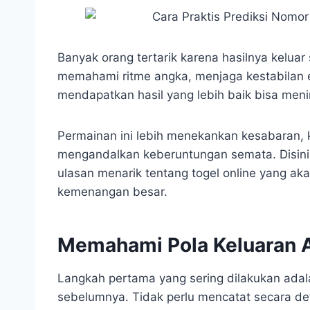
Banyak orang tertarik karena hasilnya keluar
memahami ritme angka, menjaga kestabilan e
mendapatkan hasil yang lebih baik bisa meni
Permainan ini lebih menekankan kesabaran, ke
mengandalkan keberuntungan semata. Disin
ulasan menarik tentang togel online yang 
kemenangan besar.
Memahami Pola Keluaran 
Langkah pertama yang sering dilakukan ada
sebelumnya. Tidak perlu mencatat secara detail